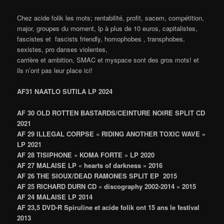
Chez acide folik les mots; rentabilité, profit, sacem, compétition,
major, groupes du moment, lp à plus de 10 euros, capitalistes,
fascistes et fascists friendly, homophobes , transphobes,
sexistes, pro danses violentes,
carrière et ambition, SMAC et myspace sont des gros mots! et
ils n’ont pas leur place ici!
AF31 NAATLO SUTILA LP 2024
AF 30 OLD ROTTEN BASTARDS/CEINTURE NOIRE SPLIT CD
2021
AF 29 ILLEGAL CORPSE « RIDING ANOTHER TOXIC WAVE »
LP 2021
AF 28
TISIPHONE « KOMA FORTE » LP 2020
AF 27
MALAISE LP « hearts of darkness » 2016
AF 26
THE SIOUX/DEAD RAMONES SPLIT EP 2015
AF 25
RICHARD DURN CD « discography 2002-2014 » 2015
AF 24
MALAISE LP 2014
AF 23,5
DVD-R Spiruline et acide folik ont 15 ans le festival
2013