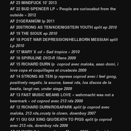
AF 23
MINDFUCK 10′ 2013
AF 22
BUD SPENCER LP « People are curiousbut from the
outside » 2012
AF 21
GERANIÜM lp 2011
AF 20
STRONG AS TEN/KOENIGSTEIN YOUTH
split ep 2010
AF 19
THE SIOUX
ep 2010
AF 18
POST WAR DEPRESSION/HELLBORN MESSIAH
split
Lp 2010
AF 17
MARY X
cd « Sad tropics » 2010
AF 16
SPIRULINE
DVD-R 10ans 2009
AF 15
RICHARD DURN
lp coprod avec maloka, asso domi, i
love cops et coquillages et crustacés 2009
AF 14
STRONG AS TEN
lp repress coprod avec i feel goog,
positively negativ, la source, kawai rds, los discos de la
bestia, langt ner, under siege 2009
AF 13
FAST MUSIC MEANS LOVE « wehrmacht was not a
beermark »
cd coprod avec 213 rds 2008
AF 12
RICHARD DURN/ROSAPARK
split lp coprod avec
maloka, 213 rds,crusty le clown, downboy 2007
AF 11
GU GUI XING QIU/DEATH TO PIGS
split lp coprod
avec 213 rds, downboy rds 2006