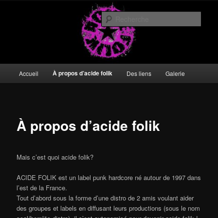
Aller
DIY or die
au
Rech
contenu
principal
acide folik
Menu
À propos d’acide folik
Accueil
Des liens
Galerie
principal
À propos d’acide folik
Mais c’est quoi acide folik?
ACIDE FOLIK est un label punk hardcore né autour de 1997 dans
l’est de la France.
Tout d’abord sous la forme d’une distro de 2 amis voulant aider
des groupes et labels en diffusant leurs productions (sous le nom