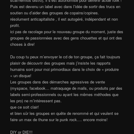
scal/hemlös distro), il s’est autonomisé pour devenir acide folik !
Puis est devenu un label avec dans l’idée de sortir des trucs en
soutien ou d’aider des groupes de copains/copines.
résolument anticapitaliste , il est autogéré, indépendant et non
profit.
ici pas de racolage pour le nouveau groupe du moment, juste des
groupes de passionnées avec des gens chouettes et qui ont des
choses à dire!
Du coup tu peux m’envoyer le cd de ton groupe, ça fait toujours
plaisir de découvrir des groupes mais j’insiste les rapports
humains sont pour moi primordiaux dans le choix de « produire
« un disque!
Les groupes dans des démarches agressives de vente
(myspace, facebook… matraquage de mails, ou produits par des
labels semi-professionnels ou ayant les mêmes méthodes que
les pro) ne m’intéressent pas.
que ce soit clair!
et bien sûr les groupes en quête de renommé et qui veulent se
faire un max de thune sur le punk rock…. encore moins!
DIY or DIE!!!