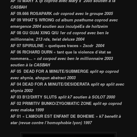
AF 10
MARY X
lp coprod avec Mary x 2005 soutien à la
CASBAH
AF 09.666
ROSAPARK
cdr coprod avec le groupe 2005
AF 09
WHAT’S WRONG
cd album posthume coprod avec
emergence 2004 soutien aux inculpéEs de holtzeim
AF 08
GU GUAI XING QIU
1er cd
coprod avec ben le
millionnaire, 213 rds, twist deluxe 2004
AF 07
SPIRULINE « quelques traces »
2xcdr 2004
AF 06
RICHARD DURN « tant que la violence d’état se
nommera… »
cd corpod avec ben le millionnaire 2003
soutien à la CASBAH
AF 05
DEAD FOR A MINUTE/SUBMERGE
split ep coprod
avec shynia, shogun abstract 2003
AF 04
DEAD FOR A MINUTE/DESIDERATA
split ep split avec
shynia 2002
AF 03
B12/DIRTY SLUTS
split k7 soutien à SOLOT 2000
AF 02
PRIMITIV BUNKO/ZYGOMATIC ZONE
split ep coprod
avec maloka 1999
AF 01
« L’AMOUR EST ENFANT DE BOHEME »
k7 benefit à
star (revue contre l’homophobie lyon) 1997