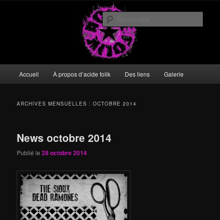
Aller
Aller
DIY or die
au
au
Rech
contenu
contenu
principal
secondaire
acide folik
Menu
Accueil
À propos d’acide folik
Des liens
Galerie
principal
ARCHIVES MENSUELLES :
OCTOBRE 2014
News octobre 2014
Publié le
28 octobre 2014