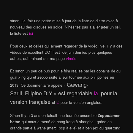
sinon, j’ai fait une petite mise à jour de la liste de distro avec à
nouveau des disques en solde. N’hésitez pas à aller jeter un œil.
la liste est
ici
Pour ceux et celles qui aiment regarder de la vidéo live, il y a des
vidéos de excellent DCT fest de juin dernier, plus quelques
autres, qui trainent sur ma page
viméo
Et sinon un peu de pub pour le film réalisé par les copains de gu
guai xing qiu et zeppo suite à leur tournée aux philippines en
Gawang-
2013. Ce documentaire appelé «
Sarili,
Filipino
DIY » est regardable
là
pour la
version française
et
là
pour la version anglaise.
Sinon Il y a 3 ans on faisait une tournée ensemble
Zeppo/amer
beton
qui nous a mené de hong kong à shanghai, grâce en
grande partie à wane (merci bcp à elle) et à ben (ex gu guai xing