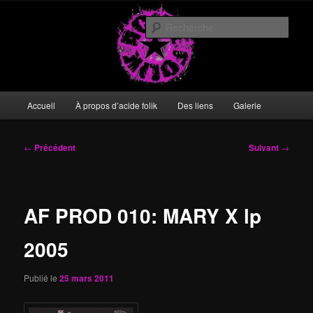
Aller
DIY or die
au
Rech
contenu
principal
acide folik
Menu
Accueil
À propos d’acide folik
Des liens
Galerie
principal
Navigation
←
Précédent
Suivant
→
des
articles
AF PROD 010: MARY X lp
2005
Publié le
25 mars 2011