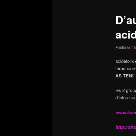
articles
D’a
acid
Publié le
1 f
acidefolik
thrashcore 
AS TEN
!!
les 2 grou
d’infos sur
www.koen
http://str