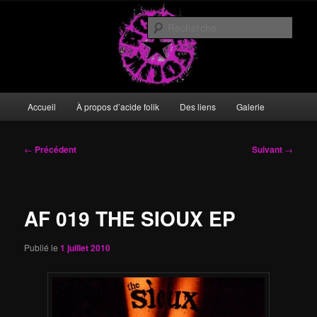
Aller
DIY or die
au
Rech
contenu
principal
acide folik
Menu
Accueil
À propos d’acide folik
Des liens
Galerie
principal
Navigation
←
Précédent
Suivant
→
des
articles
AF 019 THE SIOUX EP
Publié le
1 juillet 2010