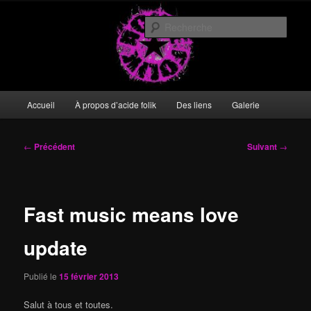
Aller
DIY or die
au
Rech
contenu
principal
acide folik
Menu
Accueil
À propos d’acide folik
Des liens
Galerie
principal
Navigation
←
Précédent
Suivant
→
des
articles
Fast music means love
update
Publié le
15 février 2013
Salut à tous et toutes.