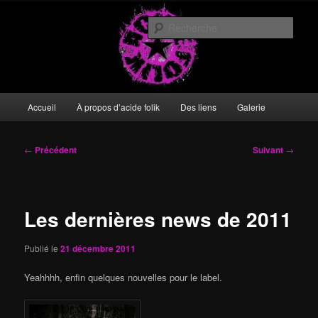
Aller
DIY or die
au
Rech
contenu
principal
acide folik
Menu
Accueil
À propos d’acide folik
Des liens
Galerie
principal
Navigation
←
Précédent
Suivant
→
des
articles
Les dernières news de 2011
Publié le
21 décembre 2011
Yeahhhh, enfin quelques nouvelles pour le label.