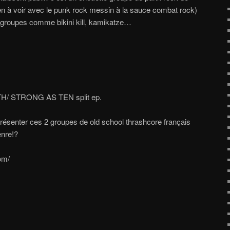
en à voir avec le punk rock messin à la sauce combat rock)
 groupes comme bikini kill, kamikatze…
/ STRONG AS TEN split ep.
résenter ces 2 groupes de old school thrashcore français
enre!?
om/