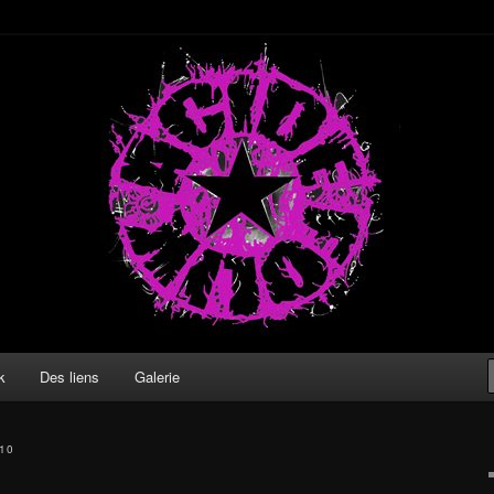
k
Des liens
Galerie
010