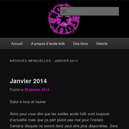
Aller
Aller
DIY or die
au
au
Rech
contenu
contenu
principal
secondaire
acide folik
Menu
Accueil
À propos d’acide folik
Des liens
Galerie
principal
ARCHIVES MENSUELLES :
JANVIER 2014
Janvier 2014
Publié le
28 janvier 2014
Salut à tous et toutes
Alors pour vous dire que les soldes acide folik sont toujours
d’actualité mais que ça part plutot pas mal pour l’instant.
Certains disques ne seront donc peut-etre plus disponibles. (liste