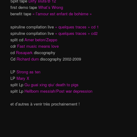
Split tape
Dirty sluts/B 12
first demo tape
What’s Wrong
benefit tape
« l’amour est enfant de bohème »
spiruline compilation live
« quelques traces » cd 1
spiruline compilation live
« quelques traces » cd2
split cd
Amer beton/Zeppo
cdr
Fast music means love
cd
Rosapark
discography
Cd
Richard durn
discography 2002-2009
LP
Strong as ten
LP
Mary X
split Lp
Gu guai xing qiu/ death to pigs
split Lp
Hellborn messiah/Post war depression
et d’autres à venir très prochainement !